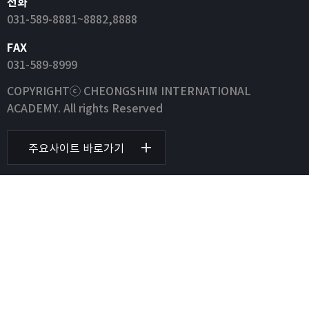
전화
031-589-8881~8882,8888
FAX
031-589-8999
COPYRIGHTⓒ CHEONGSHIM INTERNATIONAL
ACADEMY. All rights Reserved
주요사이트 바로가기