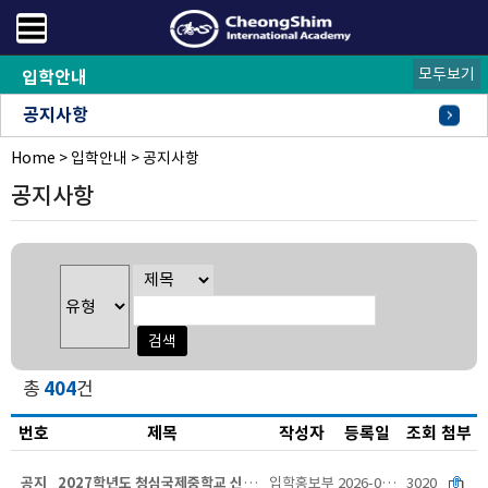
모두보기
입학안내
공지사항
Home
FAQ
오시는길
>
입학안내
>
공지사항
공지사항
총
404
건
번호
제목
작성자
등록일
조회
첨부
공지
2027학년도 청심국제중학교 신입학 전형요항
입학홍보부
2026-07-20
3020