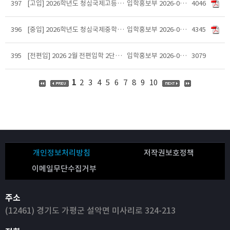
397
[고입] 2026학년도 청심국제고등학교 입학전형 영향평가 결과보고서
입학홍보부
2026-03-05
4046
396
[중입] 2026학년도 청심국제중학교 입학전형 영향평가 결과보고서
입학홍보부
2026-03-05
4345
395
[전편입] 2026 2월 전편입학 2단계 면접 일정 안내
입학홍보부
2026-02-25
3079
1
2
3
4
5
6
7
8
9
10
개인정보처리방침
저작권보호정책
이메일무단수집거부
주소
(12461) 경기도 가평군 설악면 미사리로 324-213