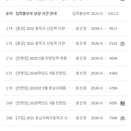
공지
입학홍보부 상담 시간 안내
입학홍보부
2022-08-28
32112
174
[중입] 2021 중학교 신입학 지원자격 사전검토 종료 안내 공지
윤선경
2020-10-15
4513
173
[중입] 2021 중학교 신입학 지원자격 사전검토 안내(사회통합전형 및 특례입학대상자)
윤선경
2020-09-25
5923
172
[전편입] 2020 9월 전편입학 최종합격자 안내사항
윤선경
2020-09-11
4698
171
[전편입] 2020학년도 9월 전편입학 2단계 면접 일정 안내
윤선경
2020-09-10
4284
170
[전편입] 2020년 9월 청심국제중학교 전편입학 1단계 추첨 공지
윤선경
2020-09-09
4786
169
[전편입] 2020학년도 9월 전편입학 경쟁률 지원 현황(마감)
윤선경
2020-09-08
5695
168
[고입] 2021 청심국제고등학교 신입학 전형요항
윤선경
2020-09-01
7996