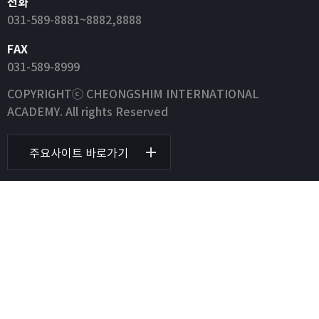
전화
031-589-8881~8882,8888
FAX
031-589-8999
COPYRIGHTⓒ CHEONGSHIM INTERNATIONAL
ACADEMY. All rights Reserved
주요사이트 바로가기