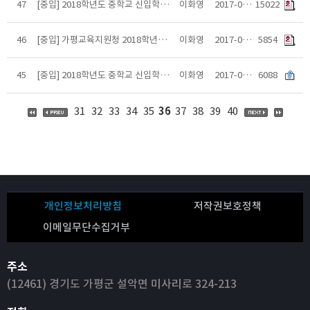
47
[중입] 2018학년도 중학교 신입학 일반전형 학교장추천공문 예시양식
이화영
2017-07-13
15022
46
[중입] 가평교육지원청 2018학년도 중학교 신입학 특례 자격 심사 계획 안내
이화영
2017-06-16
5854
45
[중입] 2018학년도 중학교 신입학 담임교사 추천서 영문본
이화영
2017-06-12
6088
31
32
33
34
35
36
37
38
39
40
개인정보처리방침
저작권보호정책
이메일무단수집거부
주소
(12461) 경기도 가평군 설악면 미사리로 324-213