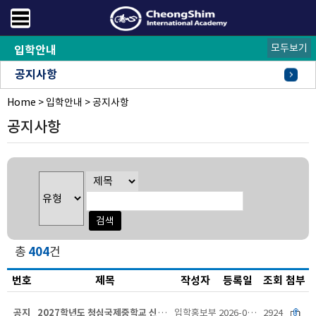
모두보기
입학안내
공지사항
Home
FAQ
오시는길
>
입학안내
>
공지사항
공지사항
총
404
건
번호
제목
작성자
등록일
조회
첨부
공지
2027학년도 청심국제중학교 신입학 전형요항
입학홍보부
2026-07-20
2924