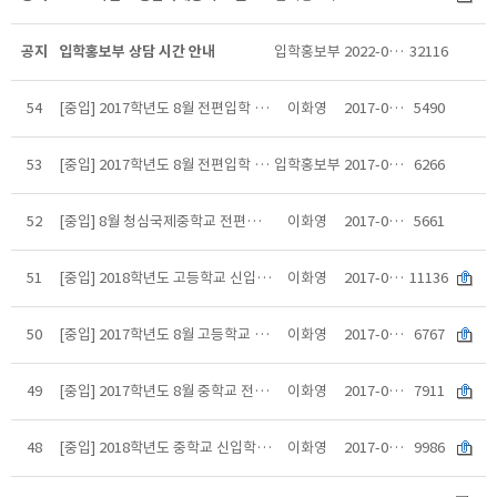
공지
입학홍보부 상담 시간 안내
입학홍보부
2022-08-28
32116
54
[중입] 2017학년도 8월 전편입학 2단계 면접전형 일정 안내(합격자발표안내)
이화영
2017-08-17
5490
53
[중입] 2017학년도 8월 전편입학 지원 현황
입학홍보부
2017-08-15
6266
52
[중입] 8월 청심국제중학교 전편입학 1단계 추첨 공지
이화영
2017-08-15
5661
51
[중입] 2018학년도 고등학교 신입학 전형요항(승인본)
이화영
2017-08-03
11136
50
[중입] 2017학년도 8월 고등학교 전편입학 실시안내(결원추가)
이화영
2017-07-28
6767
49
[중입] 2017학년도 8월 중학교 전편입학 실시안내(수정)
이화영
2017-07-28
7911
48
[중입] 2018학년도 중학교 신입학 사회통합 및 특례전형 지원자격 사전검토 안내
이화영
2017-07-13
9986