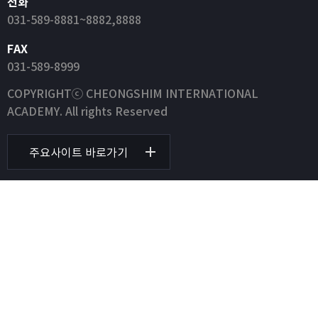
전화
031-589-8881~8882,8888
FAX
031-589-8999
COPYRIGHTⓒ CHEONGSHIM INTERNATIONAL
ACADEMY. All rights Reserved
주요사이트 바로가기