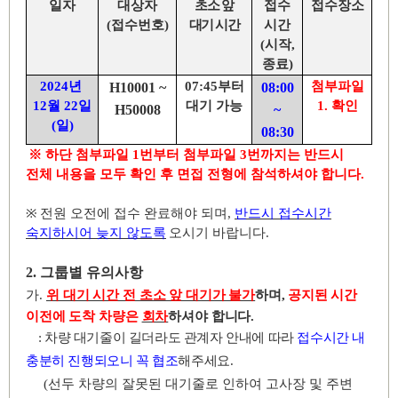
일자
대상자
초소 앞
접수
접수장소
(
접수번호
)
대기 시간
시간
(
시작
,
종료
)
2024
년
07:45
부터
첨부파일
H10001 ~
08:00
12
월
22
일
대기 가능
1.
확인
H50008
~
(
일
)
08:30
※
하단 첨부파일
1
번부터 첨부파일
3
번까지는 반드시
전체 내용을 모두 확인 후 면접 전형에 참석하셔야 합니다
.
※
전원 오전에 접수 완료해야 되며
,
반드시 접수시간
숙지하시어 늦지 않도록
오시기 바랍니다
.
2.
그룹별 유의사항
가
.
위 대기 시간 전 초소 앞 대기가 불가
하며
,
공지된 시간
이전에 도착 차량은
회차
하셔야 합니다
.
:
차량 대기줄이 길더라도 관계자 안내에 따라
접수시간 내
충분히 진행되오니 꼭 협조
해주세요
.
(
선두 차량의 잘못된 대기줄로 인하여 고사장 및 주변