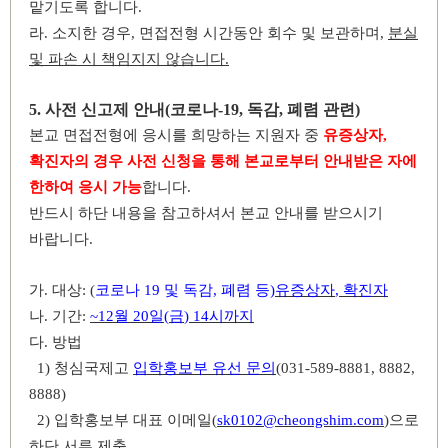
맡기도록 합니다
.
라
.
소지한 경우
,
면접전형 시간동안 회수 및 보관하며
,
분실
및 파손 시 책임지지 않습니다
.
5.
사전 신고제 안내
(
코로나
-19,
독감
,
폐렴 관련
)
본교 면접전형에 응시를 희망하는 지원자 중
유증상자
,
확진자의 경우 사전 신청을 통해 본교로부터 안내받은 자에
한하여 응시 가능
합니다
.
반드시 하단 내용을 참고하셔서 본교 안내를 받으시기
바랍니다
.
가
.
대상
: (
코로나
19
및 독감
,
폐렴 등
)
유증상자
,
확진자
나
.
기간
:
~12
월
20
일
(
금
) 14
시까지
다
.
방법
1)
청심국제고
입학홍보부 유선 문의
(031-589-8881, 8882,
8888)
2)
입학홍보부 대표 이메일
(
sk0102@cheongshim.com
)
으로
하단 서류 제출