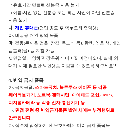
:
유효기간 만료된 신분증 사용 불가
:
이름
/
사진 없는 신분증 또는 최근 사진이 아닌 신분증
사용 불가
다
.
개인 휴대폰
(
면접 종료 후 학부모와 연락용
)
라
.
비상용 개인 방역 물품
마
.
겉옷
(
두꺼운 겉옷
,
장갑
,
목도리 등
),
핫팩
,
읽을 책
,
개인
텀블러
(
물
)
등 지참 가능
※
면접일에
영하권 강추위
가 이어질 예정이오니
,
실내
·
외
대기 시에 필요한 방한용품 지참
할 수 있도록 해주세요
!!
4.
반입 금지 품목
가
.
금지물품
:
스마트워치
,
블루투스 이어폰 등 각종
웨어러블기기
,
노트북
(
갤럭시탭
,
아이패드 포함
),
MP3,
디지털카메라 등 각종 전자
·
통신기기 등
나
.
면접 전형 중 반입금지물품 발견 시에는 부정행위로
간주됩니다
.
다
.
접수처 입장하기 전 보호자에게 미리 금지 품목을