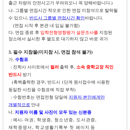
출근 차량의 안전사고가 우려되오니 꼭 양해바랍니다
.)
나
.
그룹별 면접시간 착오로 인한 면접 미참석으로 탈락될
수 있으니
,
반드시
그룹별 면접시간 확인
바랍니다
.
(
면접 시작 후 본관 내 입실 불가함
)
다
.
면접 종료 후
입학전형영향평가 설문조사를
지정된
장소에서 실시한 후 별도로 대기하지 않고 바로 귀가
3.
필수 지참물
(
미지참 시
,
면접 참석 불가
)
가
.
수험표
:
진학사 사이트에서
컬러
출력 후
,
소속 중학교장 직인
반드시
받기
(
흑백출력한 경우
,
반드시
1
단계 원서접수에 사용한
동일한 사진을 수험표에 직접 부착
)
:
수험번호는 면접전형 당일에
지원자 본인에게만
개별적으로
안내
나
.
지원자 이름 및 사진이 모두 있는 신분증
:
예시
-
여권
,
학생증
,
청소년증
,
도서관증
,
재학증명서
,
학교
생활기록부 첫 페이지
등