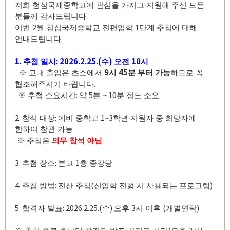
저희 청심국제중학교에 관심을 가지고 지원해 주신 모든
.
분들께 감사드립니다
2
1
이번
월 청심국제중학교 전편입학
단계 추첨에 대해
.
안내드립니다
1.
: 2026.2.25.(
)
10
추첨 일시
수
오전
시
9
45
※
교내 출입은 초소에서
시
분 부터 가능
하므로 꼭
.
협조해주시기 바랍니다
:
5
~ 10
※
추첨 소요시간
약
분
분 정도 소요
2.
:
1~3
참석 대상
예비 중학교
학년 지원자 중 희망자에
한하여 참관 가능
※
추첨은
의무 참석 아님
3.
:
1
추첨 장소
본교
층 중강당
4.
:
(
)
추첨 방법
전산 추첨
신입학 전형 시 사용되는 프로그램
5.
: 2026.2.25.(
)
3
(
)
합격자 발표
수
오후
시 이후
개별연락