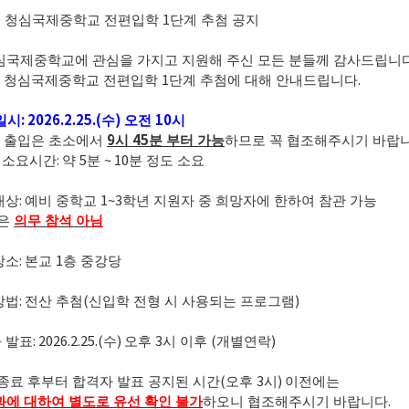
1
 청심국제중학교 전편입학
단계 추첨 공지
심국제중학교에 관심을 가지고 지원해 주신 모든 분들께 감사드립니
1
.
 청심국제중학교 전편입학
단계 추첨에 대해 안내드립니다
: 2026.2.25.(
)
10
일시
수
오전
시
9
45
 출입은 초소에서
시
분 부터 가능
하므로 꼭 협조해주시기 바랍
:
5
~ 10
 소요시간
약
분
분 정도 소요
:
1~3
대상
예비 중학교
학년 지원자 중 희망자에 한하여 참관 가능
은
의무 참석 아님
:
1
장소
본교
층 중강당
:
(
)
방법
전산 추첨
신입학 전형 시 사용되는 프로그램
: 2026.2.25.(
)
3
(
)
 발표
수
오후
시 이후
개별연락
(
3
)
종료 후부터 합격자 발표 공지된 시간
오후
시
이전에는
.
과에 대하여 별도로 유선 확인 불가
하오니 협조해주시기 바랍니다