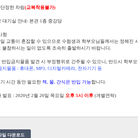
:
단정한 차림
(
교복착용불가
)
 대기실 안내
:
본관
1
층 중강당
사항
당일 교통이 혼잡할 수 있으므로 수험생과 학부모님들께서는 정해진 
 불참하시는 일이 없도록 조속히 출발하시기 바랍니다
.
중 반입금지물품 발견 시 부정행위로 간주될 수 있으니
,
반드시 학부모
금지물품
:
휴대폰
, MP3,
디지털카메라
,
전자기기 등
대기 시간 동안 필요한
책
,
물
,
간식은 반입 가능
합니다
.
자 발표
: 2020
년
2
월
20
일 목요일
오후
5
시 이후
(
개별연락
)
파일 다운로드