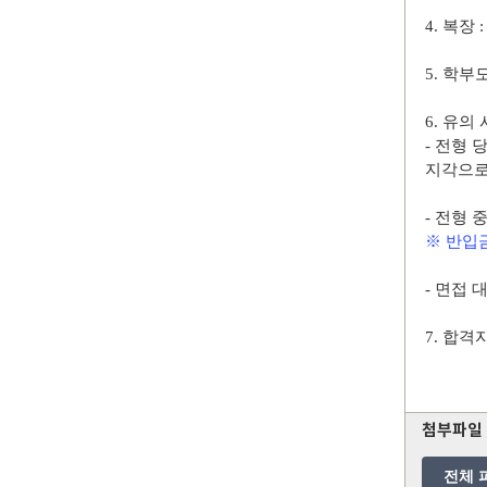
4.
복장
5.
학부모
6.
유의 
-
전형 
지각으로
-
전형 
※
반입
-
면접 
7.
합격
첨부파일
전체 