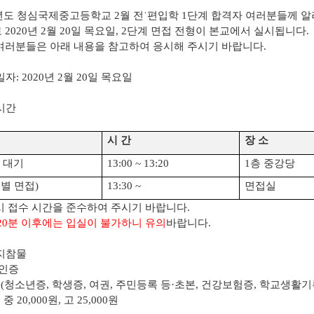
년도 청심국제중고등학교
2
월 전
˙
편입학
1
단계 합격자 여러분들께 
로
2020
년
2
월
20
일 목요일
, 2
단계 면접 전형이 본교에서 실시됩니다
.
여러분들은 아래 내용을 참고하여 응시해 주시기 바랍니다
.
일자
: 2020
년
2
월
20
일 목요일
시간
시 간
장 소
 대기
13:00 ~ 13:20
1
층 중강당
별 면접
)
13:30 ~
면접실
시 접수 시간을 준수하여 주시기 바랍니다
.
20
분 이후에는 입실이 불가하니 유의
바랍니다
.
지참물
인증
증
(
청소년증
,
학생증
,
여권
,
주민등록 등
·
초본
,
건강보험증
,
학교생활기
:
중
20,000
원
,
고
25,000
원