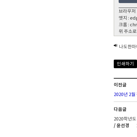
브라우저 
엣지 : ed
크롬 : ch
위 주소로
나도한마
인쇄하기
이전글
2020년 2
다음글
2020학년
/ 윤선경