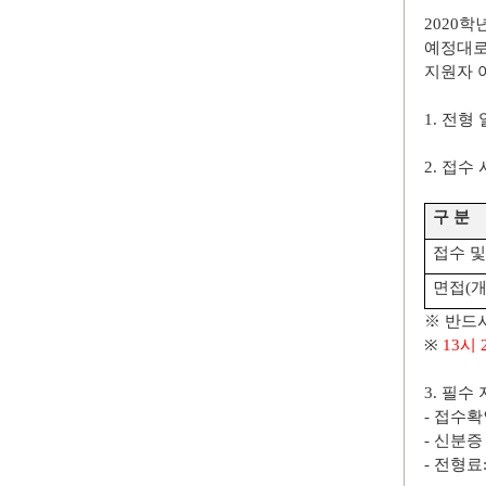
2020
학
예정대
지원자 
1.
전형 
2.
접수 
구 분
접수 및
면접
(
개
※
반드
※
13
시
3.
필수 
-
접수확
-
신분
-
전형료