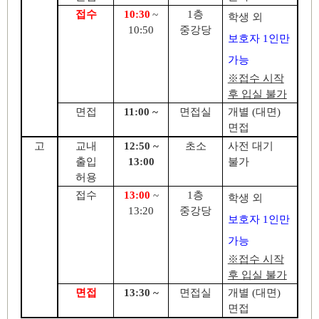
접수
10:30
~
1
층
학생 외
10:50
중강당
보호자
1
인만
가능
※
접수 시작
후 입실 불가
면접
11:00 ~
면접실
개별
(
대면
)
면접
고
교내
12:50 ~
초소
사전 대기
출입
13:00
불가
허용
접수
13:00
~
1
층
학생 외
13:20
중강당
보호자
1
인만
가능
※
접수 시작
후 입실 불가
면접
13:30 ~
면접실
개별
(
대면
)
면접