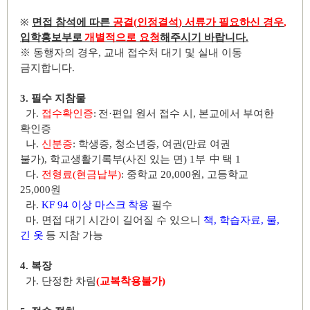
※
면접 참석에 따른
공결
(
인정결석
)
서류가 필요하신 경우
,
입학홍보부로
개별적으로 요청
해주시기 바랍니다
.
※
동행자의 경우
,
교내 접수처 대기 및 실내 이동
금지합니다
.
3.
필수 지참물
가
.
접수확인증
:
전
·
편입 원서 접수 시
,
본교에서 부여한
확인증
나
.
신분증
:
학생증
,
청소년증
,
여권
(
만료 여권
불가
),
학교생활기록부
(
사진 있는 면
) 1
부
中
택
1
다
.
전형료
(
현금납부
)
:
중학교
20,000
원
,
고등학교
25,000
원
라
.
KF 94
이상 마스크
착용
필수
마
.
면접 대기 시간이 길어질 수 있으니
책
,
학습자료
,
물
,
긴 옷
등 지참 가능
4.
복장
가
.
단정한 차림
(
교복착용불가
)