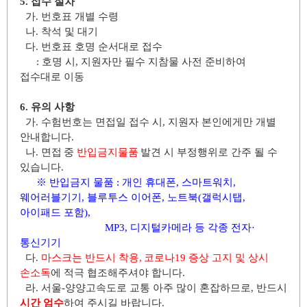
5.
접수 절차
가
.
번호표 개별 수령
나
.
착석 및 대기
다
.
번호표 호명 순서대로 접수
:
호명 시
,
지원자만 필수 지참물 사전 준비하여
접수대로 이동
6.
유의 사항
가
.
수험번호는 면접일 접수 시
,
지원자 본인에게만 개별
안내합니다
.
나
.
면접
중
반입금지물품
발견 시 부정행위로 간주 될 수
있습니다
.
※
반입금지 물품
:
개인 휴대폰
,
스마트워치
,
웨어러블기기
,
블루투스 이어폰
,
노트북
(
갤럭시탭
,
아이패드 포함
),
MP3,
디지털카메라 등 각종 전자
·
통신기기
다
.
마스크는 반드시 착용
,
코로나
19
증상 고지 및 상시
손소독
에 적극 협조해주셔야 합니다
.
라
.
서울
-
양양고속도로 교통 아주 많이 혼잡하므로
,
반드시
시간 엄수
하여 주시길 바랍니다
.