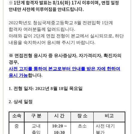
※ 1단계 합격자 발표는 8/16(화) 17시 이후이며, 면접 일정
안내만 사전에 이루어짐을 안내드립니다.
2022
학년도 청심국제중고등학교
8
월 전편입학
1
단계
합격자 여러분들께 알려드립니다
.
아래와 같이
2
단계 면접 전형이 본교에서 실시되므로
,
하단
내용을 숙지하시어 응시해 주시기 바랍니다
.
※
면접전형 응시자 중 유사증상자
,
자가격리자
,
확진자의
경우
,
사전 고지를 통하여 본교로부터 안내를 받은 자에 한하여
응시 가능
합니다
.
1.
전형 일자
: 2022
년
8
월
18
일 목요일
2.
상세 일정
소속
구 분
시 간
장 소
비고
중
교내
10:20 ~
초소
사전 대기
출입
10:30
불가