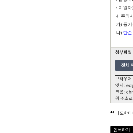
:
지원자
4.
주의
가
)
등기
나
)
단순
첨부파일
전체 
브라우저 
엣지 : ed
크롬 : ch
위 주소로
나도한마
인쇄하기