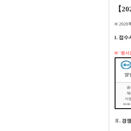
【
20
※
2020
I.
접수
※
‘
원서
Ⅱ
.
경쟁