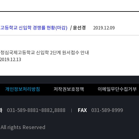
 고등학교 신입학 경쟁률 현황(마감)
/ 윤선경
2019.12.09
도 청심국제고등학교 신입학 2단계 원서접수 안내
2019.12.13
개인정보처리방침
저작권보호정책
이메일무단수집거부
화
031-589-8881~8882,8888
FAX
031-589-8999
 rights Reserved