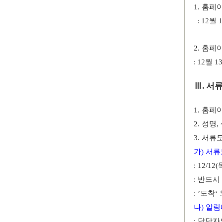
1.
홈페
:
12
월
2.
홈페
:
12
월
1
Ⅲ
.
서
1.
홈페
2.
성명
,
3.
서류도
가
)
서류
: 12/12(
:
반드시 
: ’
도착
‘
나
)
알림
:
담당자의