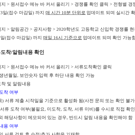
이지
>
원서접수 메뉴 바 커서 올리기
>
경쟁률 확인 클릭
>
전형별 경
13
일
(
접수 마감일
)
까지
매 시간
10
분 단위로
업데이트 되며 실시간 
이지
>
알림공간
>
공지사항
> 2020
학년도 고등학교 신입학 경쟁률 현
3
일
(
접수 마감일
)
까지
매일
16
시 기준으로
업데이트 되며 확인 가능
류도착
/
알림내용 확인
이지
>
원서접수 메뉴 바 커서 올리기
>
서류도착확인 클릭
생년월일
,
보안숫자 입력 후 하단 내용 확인 가능
착 및 알림내용
도착 여부
목
)
서류 제출 시작일을 기준으로 활성화 됨
(
사전 문의 또는 확인 불가
서류 도착 여부
(
불필요
,
미도착
,
도착
,
서류 미비
)
를 수시로 직접 확
외 해당사항이 메모되어 있는 경우
,
반드시 알림 내용을 확인해야 함
내용 여부
 서류 검토 후 수정
/
추가 사항을 기재함