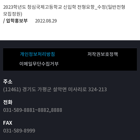
2023학년도 청심국제고등학교 신입학 전형요항_수정(일반전형
모집정원)
/ 입학홍보부
2022.08.29
개인정보처리방침
저작권보호정책
이메일무단수집거부
주소
(12461) 경기도 가평군 설악면 미사리로 324-213
전화
031-589-8881~8882,8888
FAX
031-589-8999