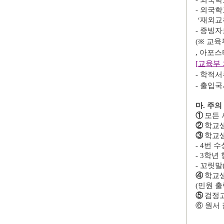
-
외국학
-
외국학
‘
재외교
-
증빙자
(
※
교육
,
아포스
[
교육부 
-
학적서
- 출입
마
.
주의
①
모든 
②
학교
③
학교
- 4
번 수
- 3
학년 
-
꼬릿말
④
학교
(
민원 출
⑤
검정고
⑥
원서 