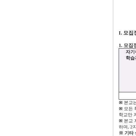
I.
모집
1.
모집
자기
학습
※
본교는
※
모든 
학교만 
※
본교 
하며
, 2
※
기타