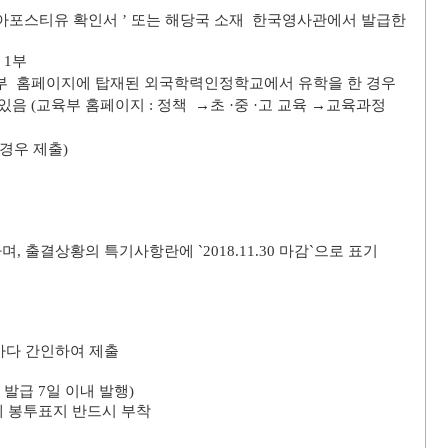
아포스티유 확인서
’
또는
해당국
소재
한국영사관에서 발급한
) 1
부
부
홈페이지에 탑재된
외국학력인정학교에서 유학을 한 경우
 있음
(
교육부 홈페이지
:
정책
→
초
·
중
·
고 교육
→
교육과정
 경우 제출
)
하며
,
출결상황의 특기사항란에
`2018.11.30
마감
`
으로 표기
마다 간인하여 제출
 발급
7
일 이내 발행
)
에 봉투표지 반드시 부착