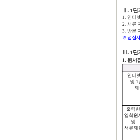
Ⅱ
. 1
단
1.
인터넷
2.
서류 
3.
방문 
※
점심
Ⅲ
. 1
단
1.
원서
인터넷
및
1
제
출력
입학원
및
서류제