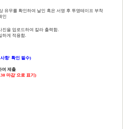
상 유무를 확인하여 날인
혹은 서명 후 투명테이프 부착
확인
사진을 업로드하여 칼라 출력함
.
일하게 적용함
.
사항' 확인 필수)
하여 제출
.30
마감
`
으로 표기
)