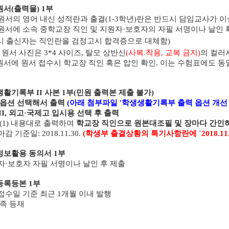
원서
(
출력물
) 1
부
원서의 영어 내신 성적란과 출결
(1-3
학년
)
란은 반드시 담임교사가 이
원서에 소속 중학교장 직인 및 지원자
·
보호자의 자필 서명이나 날인 
시 출신자는 직인란을 검정고시 합격증으로 대체함
)
:
원서 사진은
3*4
사이즈
,
탈모 상반신
(
사복 착용
,
교복 금지
)
의 컬러
원서에 원서 접수시 학교장 직인 혹은 압인 확인
.
이는 수험표에도 동
생활기록부
II
사본
1
부
(
민원 출력본 제출 불가
)
 옵션 선택해서 출력
(아래 첨부파일 '학생생활기록부 출력 옵션 개선 
II,
외고
·
국제고 입시용 선택 후 출력
(1)
내용대로 출력하여
학교장 직인으로 원본대조필 및 장마다 간인
마감 기준일
: 2018.11.30.
(
학생부 출결상황의 특기사항란에
`2018.11
정보활용 동의서
1
부
자
·
보호자 자필 서명이나 날인 후 제출
등록등본
1
부
접수일 기준 최근
1
개월 이내 발행
가족 등재