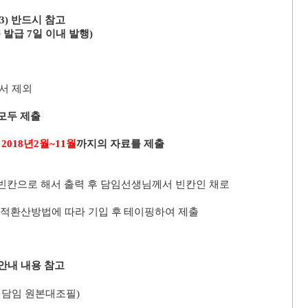
13)
반드시 참고
근 발급
7
일 이내 발행
)
서 제외
모두 제출
는
2018
년
2
월
~11
월
까지의 자료를
제출
빈칸으로 해서 출력 후
담임선생님께서 빈칸인 채로
성적환산방법에 따라 기입 후
테이핑하여 제출
안내 내용 참고
는 담임 원본대조필
)