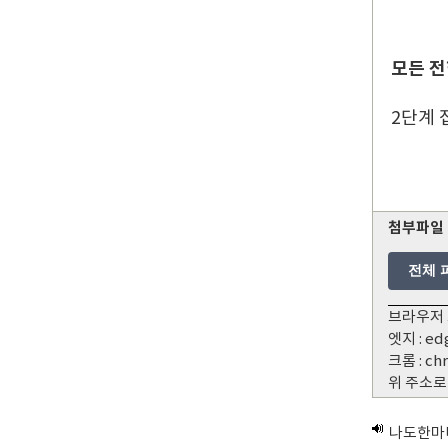
모든 전
2단계 
첨부파일
전체 
브라우저 
엣지 : ed
크롬 : ch
위 주소로
나도한마