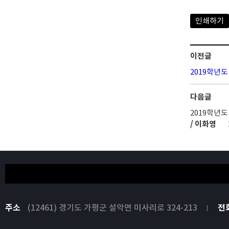
인쇄하기
이전글
2019학년
다음글
2019학년
/ 이화영
주소
(12461) 경기도 가평군 설악면 미사리로 324-213
전