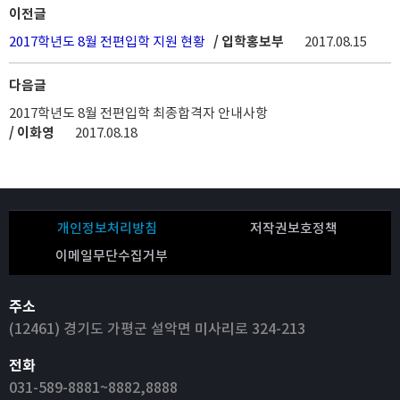
이전글
2017학년도 8월 전편입학 지원 현황
/ 입학홍보부
2017.08.15
다음글
2017학년도 8월 전편입학 최종합격자 안내사항
/ 이화영
2017.08.18
개인정보처리방침
저작권보호정책
이메일무단수집거부
주소
(12461) 경기도 가평군 설악면 미사리로 324-213
전화
031-589-8881~8882,8888