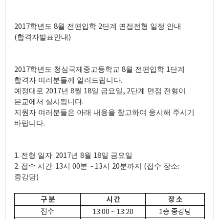
2017
8
2
학년도
월 전편입학
단계 면접전형 일정 안내
(
)
합격자발표안내
2017
8
1
학년도 청심국제중고등학교
월 전편입학
단계
.
합격자 여러분들께 알려드립니다
2017
8
18
, 2
예정대로
년
월
일 금요일
단계 면접 전형이
.
본교에서 실시됩니다
지원자 여러분들은 아래 내용을 참고하여 응시해 주시기
.
바랍니다
1.
: 2017
8
18
전형 일자
년
월
일 금요일
2.
: 13
00
~ 13
20
(
:
접수 시간
시
분
시
분까지
접수 장소
)
중강당
구 분
시 간
장 소
접수
13:00 ~ 13:20
1
층 중강당