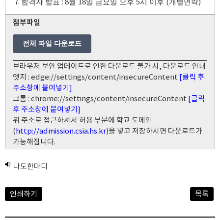
7.
: 8
18
5
(
)
합격자 발표
월
일 금요일 오후
시 이후
개별연락
첨부파일
전체 파일 다운로드
브라우저 보안 업데이트로 인한 다운로드 불가 시, 다운로드 안내
엣지 : edge://settings/content/insecureContent
[클릭 후
주소창에 붙여넣기]
크롬 : chrome://settings/content/insecureContent
[클릭
후 주소창에 붙여넣기]
위 주소로 접근하셔서 허용 부분에 학교 도메인
(
http://admission.csia.hs.kr
)을 넣고 저장하시면 다운로드가
가능해집니다.
나도한마디
인쇄하기
목록