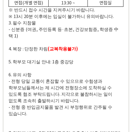
면접
(
개별 면접
)
13:30 ~
면접실
.
※
반드시 접수 시간을 지켜주시기 바랍니다
13
20
.
※
시
분 이후에는 입실이 불가하니 유의바랍니다
3.
필수 지참물
-
(
,
·
,
,
신분증
여권
주민등록 등
초본
건강보험증
학생증
中
1)
택
4.
:
(
)
복장
단정한 차림
교복착용불가
5.
: 1
학부모 대기실 안내
층 중강당
6.
유의 사항
-
전형 당일 교통이 혼잡할 수 있으므로 수험생과
학부모님들께서는 제 시간에 전형장소에 도착하실 수
.
있도록 협조 부탁드립니다
지각으로 불참하시는 일이
.
없도록 조속히 출발하시기 바랍니다
-
전형 중 반입금지물품 발견 시 부정행위로 간주될 수
.
있습니다