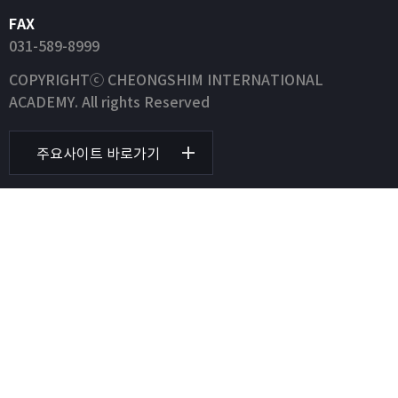
FAX
031-589-8999
COPYRIGHTⓒ CHEONGSHIM INTERNATIONAL
ACADEMY. All rights Reserved
주요사이트 바로가기