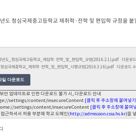
학년도 청심국제중고등학교 재취학·전학 및 편입학 규정을 붙
학년도_청심국제고등학교_재입학·전학_및_편입학_규정(2016.2.1).pdf
다운로드 수 
_청심국제중학교_재취학·전학_및_편입학_시행규정(2016.3.16).pdf
다운로드 수 : 
파일 다운로드
보안 업데이트로 인한 다운로드 불가 시, 다운로드 안내
ge://settings/content/insecureContent
[클릭 후 주소창에 붙여넣기
rome://settings/content/insecureContent
[클릭 후 주소창에 붙여
 접근하셔서 허용 부분에 학교 도메인(
http://admission.csia.hs.kr
)을
디