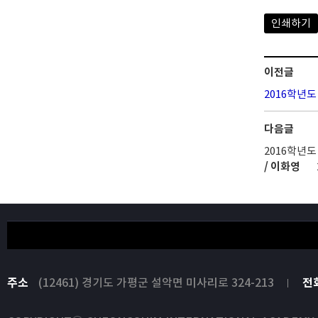
인쇄하기
이전글
2016학년
다음글
2016학년
/ 이화영
주소
(12461) 경기도 가평군 설악면 미사리로 324-213
전