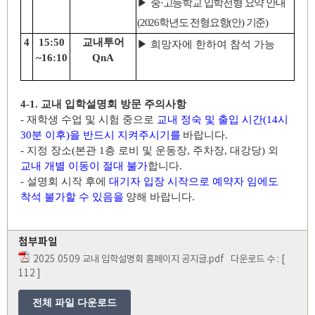
▶
중
·
고등학교 입학전형 요약 안내
(2026
학년도 전형요항
(
안
)
기준
)
4
15:50
교내투어
▶
희망자에 한하여 참석 가능
~16:10
QnA
4-1.
교내 입학설명회 방문 주의사항
-
재학생 수업 및 시험 중으로
교내 정숙 및 출입 시간
(14
시
30
분 이후
)
을 반드시 지켜주시기를
바랍니다
.
-
지정 장소
(
본관
1
층 로비 및 운동장
,
주차장
,
대강당
)
외
교내 개별 이동이 절대 불가
합니다
.
-
설명회 시작 후에
대기자 입장 시작으로 예약자 임에도
착석 불가할 수 있음을
양해 바랍니다
.
첨부파일
2025 0509 교내 입학설명회 홈페이지 공지글.pdf
다운로드 수 : [
112 ]
전체 파일 다운로드