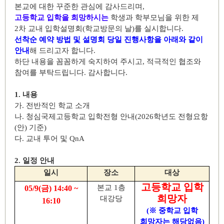
본교에 대한 꾸준한 관심에 감사드리며
,
고등학교 입학을 희망하시는
학생과 학부모님을 위한 제
2
차 교내 입학설명회
(
학교방문의 날
)
를 실시합니다
.
선착순 예약 방법 및 설명회 당일 진행사항을 아래와 같이
안내
해 드리고자 합니다
.
하단 내용을 꼼꼼하게 숙지하여 주시고
,
적극적인 협조와
참여를 부탁드립니다
.
감사합니다
.
1.
내용
가
.
전반적인 학교 소개
나
.
청심국제고등학교 입학전형 안내
(2026
학년도 전형요항
(
안
)
기준
)
다
.
교내 투어 및
QnA
2.
일정 안내
일시
장소
대상
고등학교 입학
본교
1
층
05/9(
금
) 14:40 ~
희망자
대강당
16:10
(
※
중학교 입학
희망자는 해당없음
)