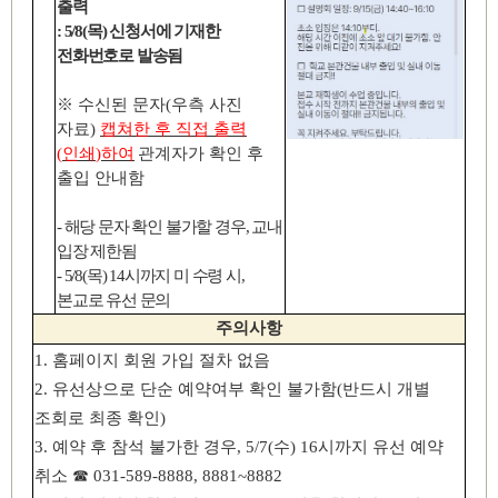
출력
: 5/8(
목
)
신청서에 기재한
전화번호로 발송됨
※
수신된 문자
(
우측 사진
자료
)
캡쳐한 후 직접 출력
(
인쇄
)
하여
관계자가 확인 후
출입 안내함
-
해당 문자 확인 불가할 경우
,
교내
입장 제한됨
- 5/8(
목
) 14
시까지 미 수령 시
,
본교로 유선 문의
주의사항
1.
홈페이지 회원 가입 절차 없음
2.
유선상으로 단순 예약여부 확인 불가함
(
반드시 개별
조회로 최종 확인
)
3.
예약 후 참석 불가한 경우
, 5/7(
수
) 16
시까지 유선 예약
취소
☎
031-589-8888, 8881~8882