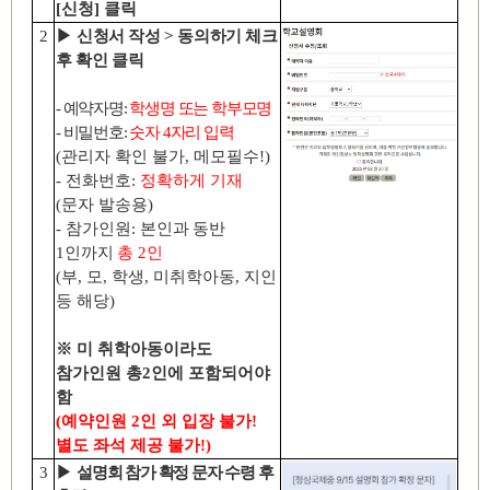
[
신청
]
클릭
2
▶
신청서 작성
>
동의하기 체크
후 확인 클릭
-
예약자명
:
학생명 또는 학부모명
-
비밀번호
:
숫자
4
자리 입력
(
관리자 확인 불가
,
메모필수
!)
-
전화번호
:
정확하게 기재
(
문자 발송용
)
-
참가인원
:
본인과 동반
1
인까지
총
2
인
(
부
,
모
,
학생
,
미취학아동
,
지인
등 해당
)
※
미 취학아동이라도
참가인원 총
2
인에 포함되어야
함
(
예약인원
2
인 외 입장 불가
!
별도 좌석 제공 불가
!)
3
▶
설명회 참가 확정 문자 수령 후