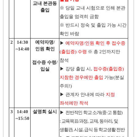
교내 본관동
※
당일 교내 시험으로 인해 본관
출입
출입을 엄격히 금함
※
반드시 정숙 및 출입 가능 시간
확인 바람
2
14:30
예약자명
/
▶
예약자명
/
인원 확인 후 접수증
~14:40
인원 확인
(
출입증
)
수령
※
총
2
인까지만
참석
접수증 수령
/
▶
강당 출입 시
,
접수증
(
출입증
)
입실
지참한 경우에만 출입
가능
(
분실
주의
!)
▶
관계자 안내에 따라
지정
좌석에만 착석
3
14:40
설명회 실시
▶
전반적인 학교 소개
(
중
·
고 통합
)
~15:50
:
교육목표
/
과정
,
교재
,
동아리
,
및
생활관
,
시설
,
급식 등 학교생활 전반