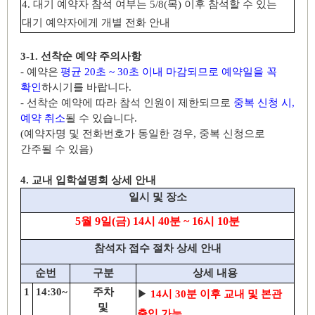
4.
대기 예약자 참석 여부는
5/8(
목
)
이후 참석할 수 있는
대기 예약자에게 개별 전화 안내
3-1.
선착순 예약 주의사항
-
예약은
평균
20
초
~ 30
초 이내 마감되므로 예약일을 꼭
확인
하시기를 바랍니다
.
-
선착순 예약에 따라 참석 인원이 제한되므로
중복 신청 시
,
예약 취소
될 수 있습니다
.
(
예약자명 및 전화번호가 동일한 경우
,
중복 신청으로
간주될 수 있음
)
4.
교내 입학설명회 상세 안내
일시 및 장소
5
월
9
일
(
금
) 14
시
40
분
~ 16
시 1
0
분
참석자 접수 절차 상세 안내
순번
구분
상세 내용
1
14:30~
주차
▶
14
시
30
분 이후 교내 및 본관
및
출입 가능