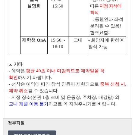
설명회
15:50
따른
지정 좌석에
착석
:
동행인과 좌석
분리될 수 있음
!
협조요함
!
재학생
QnA
15:50 ~
교내
-
희망자에 한하여
16:10
참석 가능
5.
기타
-
예약은
평균
40
초 이내 마감되므로 예약일을 꼭
확인
하시기 바랍니다
.
-
선착순 예약에 따라 참석 인원이 제한되므로
중복 신청 시
,
예약 취소
될 수 있습니다
.
-
지정 장소
(
본관
1
층 로비 및 운동장
,
주차장
,
대강당
)
외
교내 개별 이동 불가
하므로 꼭 지켜주시기를 바랍니다
.
첨부파일