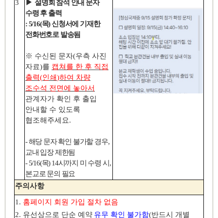
3
▶
설명회 참석 안내 문자
수령 후 출력
: 5/16(
목
)
신청서에 기재한
전화번호로 발송됨
※
수신된 문자
(
우측 사진
자료
)
를
캡쳐를 한 후 직접
출력
(
인쇄
)
하여 차량
조수석 전면에 놓아서
관계자가 확인 후 출입
안내할 수 있도록
협조해주세요
.
-
해당 문자 확인 불가할 경우
,
교내 입장 제한됨
- 5/16(
목
) 14
시까지 미 수령 시
,
본교로 문의 필요
주의사항
1.
홈페이지 회원 가입 절차 없음
2.
유선상으로 단순 예약
유무 확인 불가함
(
반드시 개별