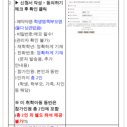
2
▶
신청서 작성
>
동의하기
체크 후 확인 클릭
-
예약자명
:
학생명
/
학부모명
(
둘다 상관없음
)
-
비밀번호
:
메모 필수
!
(
관리자 확인 불가
)
-
재학학년
:
정확하게 기재
-
전화번호
:
정확하게 기재
(
문자 발송용
,
추가
안내용
)
-
참가인원
:
본인과 동반
1
인까지
총
2
인
(
학생
,
학부모
,
가족
,
지인
등 해당
)
※
미 취학아동 동반은
참가인원 총
2
인에 포함
(
총
2
인 외 별도 좌석 제공
불가
!!)