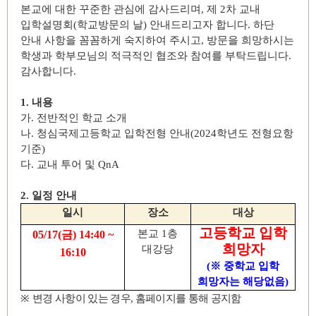
본교에 대한 꾸준한 관심에 감사드리며
,
제
2
차 교내
입학설명회
(
학교방문의 날
)
안내드리고자 합니다
.
하단
안내 사항을 꼼꼼하게 숙지하여 주시고
,
방문을 희망하시는
학생과 학부모님의 적극적인 협조와 참여를 부탁드립니다
.
감사합니다
.
1.
내용
가
.
전반적인 학교 소개
나
.
청심국제고등학교 입학전형 안내
(2024
학년도 전형요항
기준
)
다
.
교내 투어 및
QnA
2.
일정 안내
일시
장소
대상
고등학교 입학
본교
1
층
05/17(
금
) 14:40 ~
희망자
대강당
16:10
(
※
중학교 입학
희망자는 해당없음
)
※
변경 사항이 있는 경우
,
홈페이지를 통해 공지함