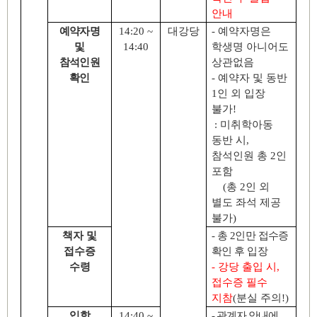
안내
예약자명
14:20 ~
대강당
-
예약자명은
및
14:40
학생명 아니어도
참석인원
상관없음
확인
-
예약자 및 동반
1
인 외 입장
불가
!
:
미취학아동
동반 시
,
참석인원 총
2
인
포함
(
총
2
인 외
별도 좌석 제공
불가
)
책자 및
-
총
2
인만 접수증
접수증
확인 후 입장
수령
-
강당 출입 시
,
접수증 필수
지참
(
분실 주의
!)
입학
14:40 ~
-
관계자 안내에