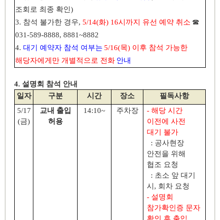
조회로 최종 확인
)
3.
참석 불가한 경우
,
5/14(
화
) 16
시까지 유선 예약 취소
☎
031-589-8888, 8881~8882
4.
대기 예약자 참석 여부는
5/16(
목
)
이후 참석 가능한
해당자에게만 개별적으로 전화
안내
4.
설명회 참석 안내
일자
구분
시간
장소
필독사항
5/17
교내 출입
14:10~
주차장
-
해당 시간
(
금
)
허용
이전에 사전
대기 불가
:
공사현장
안전을 위해
협조 요청
:
초소 앞 대기
시
,
회차 요청
-
설명회
참가확인증 문자
확인 후 출입