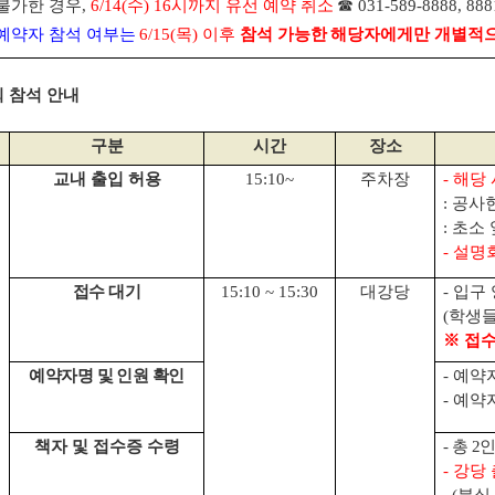
불가한 경우
,
6/14(
수
) 16
시까지 유선 예약 취소
☎
031-589-8888, 88
예약자 참석 여부는
6/15(
목
)
이후
참석 가능한
해당자에게만 개별적으
 참석 안내
구분
시간
장소
교내 출입 허용
15:10~
주차장
-
해당 
:
공사현
:
초소 
-
설명회
접수 대기
15:10 ~ 15:30
대강당
-
입구
(
학생들
※
접수
예약자명 및 인원 확인
-
예약
-
예약
책자 및 접수증 수령
-
총
2
인
-
강당 