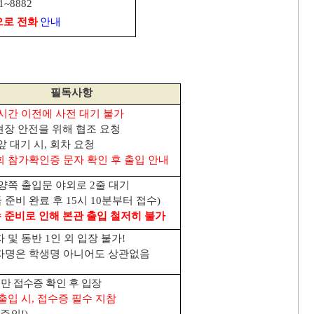
81~8882
로 전화
안내
필독사항
시간 이전에 사전 대기 불가
장 안전을 위해 협조 요청
앞 대기 시
,
회차 요청
 참가확인증 문자 확인 후 출입 안내
 양쪽 출입문 야외로
2
줄 대기
 준비 완료 후
15
시
10
분부터 접수
)
 준비로 인해 본관 출입 철저히 불가
자 및 동반
1
인 외 입장 불가
!
자명은 학생명 아니어도 상관없음
만 접수증 확인 후 입장
출입 시
,
접수증 필수 지참