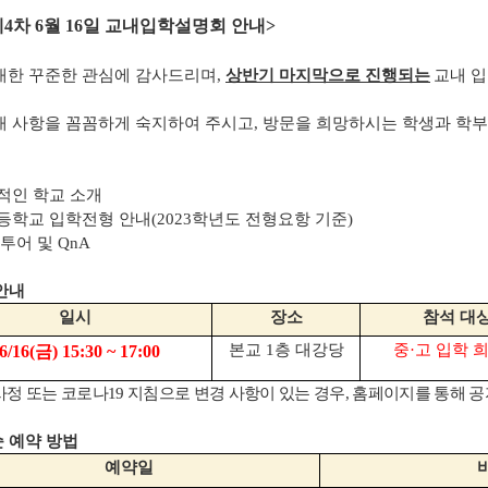
제
4
차
6
월
16
일 교내입학설명회 안내
>
대한 꾸준한 관심에 감사드리며
,
상반기 마지막으로 진행되는
교내 
내 사항을 꼼꼼하게 숙지하여 주시고
,
방문을 희망하시는 학생과 학
적인 학교 소개
등학교 입학전형 안내
(2023
학년도 전형요항 기준
)
 투어 및
QnA
안내
일시
장소
참석 대
본교
1
층 대강당
중
·
고 입학 
6/16(
금
) 15:30 ~ 17:00
사정 또는 코로나
19
지침으로 변경 사항이 있는 경우
,
홈페이지를 통해 
 예약 방법
예약일