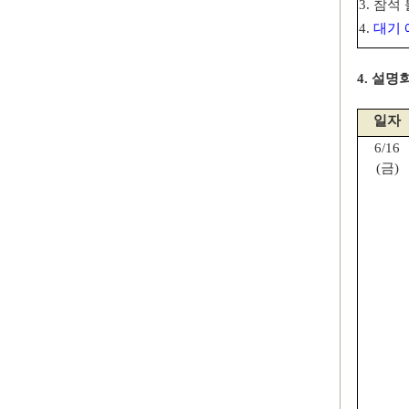
3.
참석 
4.
대기 
4.
설명회
일자
6/16
(
금
)