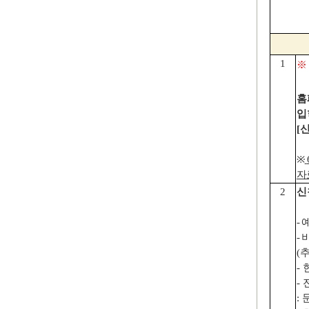
1
홈
입
[
※
자
2
신
-
-
(
추
-
-
: