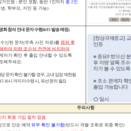
참가인원
:
본인 포함
,
동반
1
인까지
총
2
인
학생
,
학부모
,
지인 등 가능
)
명회 참석 안내 문자 수령
(6/15
발송 예정
)
※
수신된 문자
(
우측 사진 자료
)
를
캡쳐 후
쇄하여 차량 조수석 전면에 비치하여
계자가 확인 후 출입 안내할 수 있도록
조해주세요
.
당 문자 확인 불가할 경우
,
교내 입장 제한됨
/15 16
시 까지 미수령 시
,
유선 문의 필요
주의사항
지 회원 가입 절차 없음
으로 단순 예약
유무 확인 불가함
(
반드시 개별 조회로 최종 확인
)