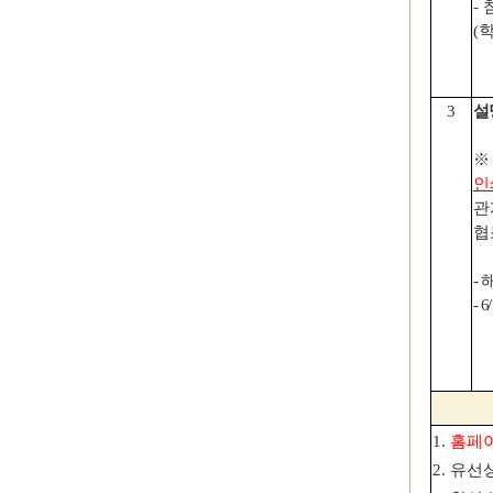
-
(
3
설
인
관
협
-
해
- 6
1.
홈페이
2.
유선상