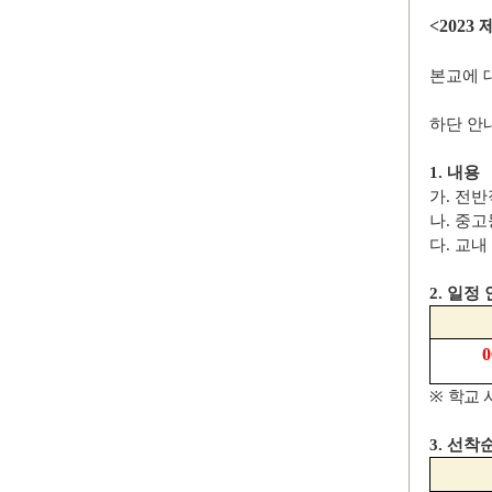
<2023
본교에 
하단 안
1.
내용
가
.
전반
나
. 중
고
다
.
교내
2.
일정 
0
※
학교 
3.
선착순