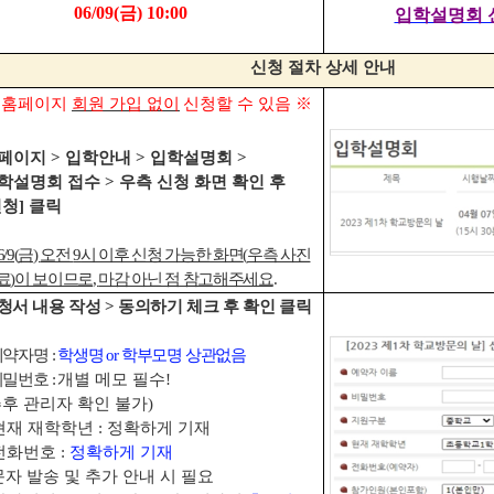
06/09(
금
) 10:00
입학설명회 
신청 절차 상세 안내
※
홈페이지
회원 가입 없이
신청할 수 있음
※
페이지
>
입학안내
>
입학설명회
>
학설명회 접수
>
우측 신청 화면 확인 후
신청
]
클릭
6/9(
금
)
오전
9
시 이후 신청 가능한 화면
(
우측 사진
료
)
이 보이므로
,
마감 아닌 점 참고해주세요
.
청서 내용 작성
>
동의하기 체크 후 확인 클릭
예약자명
:
학생명
or
학부모명 상관없음
비밀번호
:
개별 메모 필수
!
후 관리자 확인 불가
)
현재 재학학년
:
정확하게 기재
전화번호
:
정확하게 기재
문자 발송 및 추가 안내 시 필요