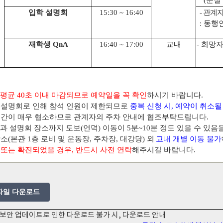
(
분실
입학 설명회
15:30 ~ 16:40
-
관계자
:
동행인
재학생
QnA
16:40 ~ 17:00
교내
-
희망자
평균
40
초 이내 마감되므로 예약일을 꼭 확인
하시기 바랍니다
.
 설명회로 인해 참석 인원이 제한되므로
중복 신청 시
,
예약이 취소될
공간이 매우 협소하므로 관계자의 주차 안내에 협조부탁드립니다
.
 설명회 장소까지 도보
(
언덕
)
이동이
5
분
~10
분 정도 있을 수 있음
장소
(
본관
1
층 로비 및 운동장
,
주차장
,
대강당
)
외
교내 개별 이동 불가
 또는 확진되었을 경우
,
반드시 사전 연락
해주시길 바랍니다
.
파일 다운로드
보안 업데이트로 인한 다운로드 불가 시, 다운로드 안내