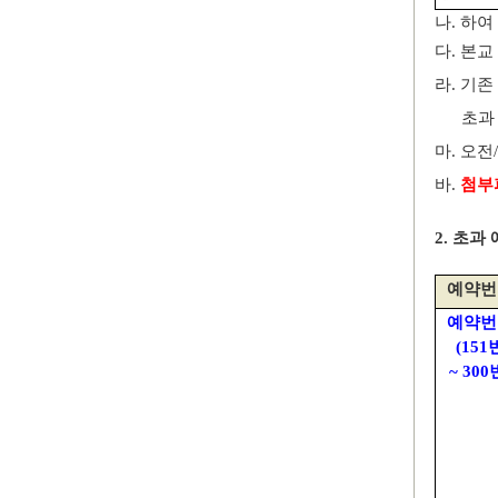
나
.
하여
다
.
본교
라
.
기존
초과 
마
.
오전
/
바
.
첨부
2. 초과
예약번
예약번
(151
~ 300