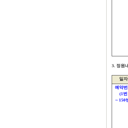
3.
정원내
일자
예약번
(1
번
~ 150