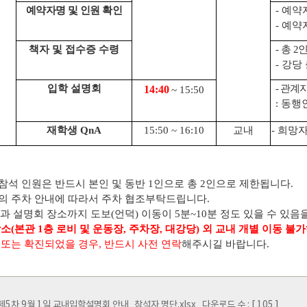
예약자명 및 인원 확인
-
예약
-
예약
책자 및 접수증 수령
-
총
2
인
-
강당 
입학 설명회
-
관계자
14:40
~ 15:50
:
동행인
재학생
QnA
15:50 ~ 16:10
교내
-
희망자
참석 인원은 반드시 본인 및 동반
1
인으로 총
2
인으로 제한됩니다
.
의 주차 안내에 따라서 주차 협조부탁드립니다
.
 설명회 장소까지 도보
(
언덕
)
이동이
5
분
~10
분 정도 있을 수 있음
장소
(
본관
1
층 로비 및 운동장
,
주차장
,
대강당
)
외 교내 개별 이동 불
 또는 확진되었을 경우
,
반드시 사전 연락
해주시길 바랍니다
.
 제5차 9월 1일 교내입학설명회 안내_참석자 명단.xlsx
다운로드 수 : [ 105 ]