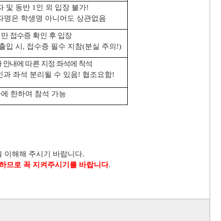
자 및 동반
1
인 외 입장 불가
!
자명은 학생명 아니어도 상관없음
만 접수증 확인 후 입장
출입 시
,
접수증 필수 지참
(
분실 주의
!)
 안내에 따른 지정 좌석에 착석
과 좌석 분리될 수 있음
!
협조요함
!
에 한하여 참석 가능
을 이해해 주시기 바랍니다
.
가하므로 꼭 지켜주시기를 바랍니다
.