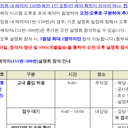
정원 내 예약자
150
명
(
동반
1
인 포함
)
만 예약 확정이 되어야 하나
,
인
 예약 시스템 오류로 초과 예약이 발생하여
오전
/
오후로 구분하여 추
 정원 내 예약자
(1
번
~150
번
)
의 경우
,
기존 설명회 일정에 맞춰서 오후
예약자
(151
번
~300
번
)
은 추가된 오전 설명회 참석하실 수 있습니다
.
오후 설명회 참석 시
,
1
팀당 최대
2
명까지만
참석 가능합니다
.(첨부
파일
_
참석자 명단 및
SMS(
개별발송
)
을 통하여 오전
/
오후 설명회 참
예약자
(151
번
~300
번
)
설명회 참석 안내
호
구분
시간
장소
호
교내 출입 허용
9:40~
주차장
-
해당 
번
:
공사현
번
)
:
초소 
-
설명회
접수 대기
9:40 ~ 10:00
대강당
-
강당
※
접수
예약자명 및 인원 확인
-
예약