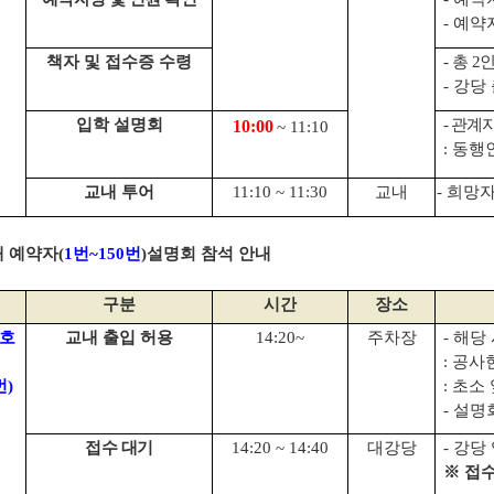
-
예약
책자 및 접수증 수령
-
총
2
인
-
강당 
입학 설명회
-
관계자
10:00
~ 11:10
:
동행인
교내 투어
11:10 ~ 11:30
교내
-
희망자
 예약자
(
1
번
~150
번
)
설명회 참석 안내
구분
시간
장소
호
교내 출입 허용
14:20~
주차장
-
해당 
:
공사현
번
)
:
초소 
-
설명회
접수 대기
14:20 ~ 14:40
대강당
-
강당
※
접수