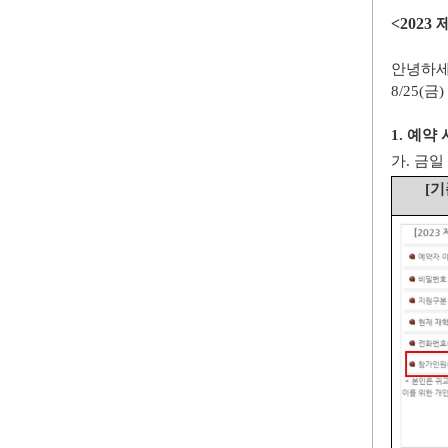
<2023
안녕하
8/25(
금
)
1.
예약 
가
.
금일
[
기