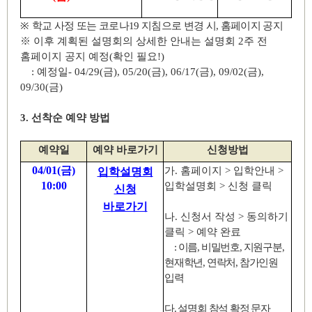
※
학교 사정 또는 코로나
19
지침으로 변경 시
,
홈페이지 공지
※
이후 계획된 설명회의 상세한 안내는 설명회
2
주 전
홈페이지 공지 예정
(
확인 필요
!)
:
예정일
- 04/29(
금
), 05/20(
금
), 06/17(
금
), 09/02(
금
),
09/30(
금
)
3.
선착순 예약 방법
예약일
예약 바로가기
신청방법
04/01(
금
)
가
.
홈페이지
>
입학안내
>
입학설명회
10:00
입학설명회
>
신청 클릭
신청
바로가기
나
.
신청서 작성
>
동의하기
클릭
>
예약 완료
:
이름
,
비밀번호
,
지원구분
,
현재학년
,
연락처
,
참가인원
입력
다
.
설명회 참석 확정 문자