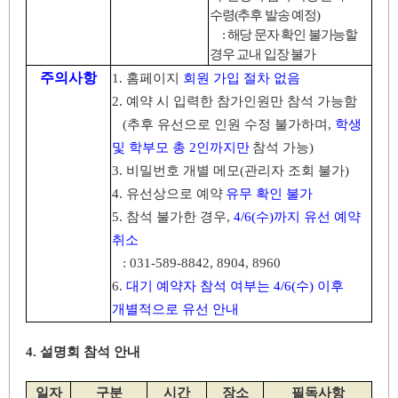
수령
(
추후 발송 예정
)
:
해당 문자 확인 불가능할
경우 교내 입장 불가
주의사항
1.
홈페이지
회원 가입 절차 없음
2.
예약 시 입력한 참가인원만 참석 가능함
(
추후 유선으로 인원 수정 불가하며
,
학생
및 학부모 총
2
인까지만
참석 가능
)
3.
비밀번호 개별 메모
(
관리자 조회 불가
)
4.
유선상으로 예약
유무 확인 불가
5.
참석 불가한 경우
,
4/6(
수
)
까지 유선 예약
취소
: 031-589-8842, 8904, 8960
6.
대기 예약자 참석 여부는
4/6(
수
)
이후
개별적으로 유선 안내
4.
설명회 참석 안내
일자
구분
시간
장소
필독사항