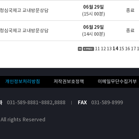
06월 29일
청심국제고 교내방문상담
종료
(15시 00분)
06월 29일
청심국제고 교내방문상담
종료
(14시 00분)
11
12
13
14
15
16
17
개인정보처리방침
저작권보호정책
이메일무단수집거부
화
031-589-8881~8882,8888
FAX
031-589-8999
 rights Reserved