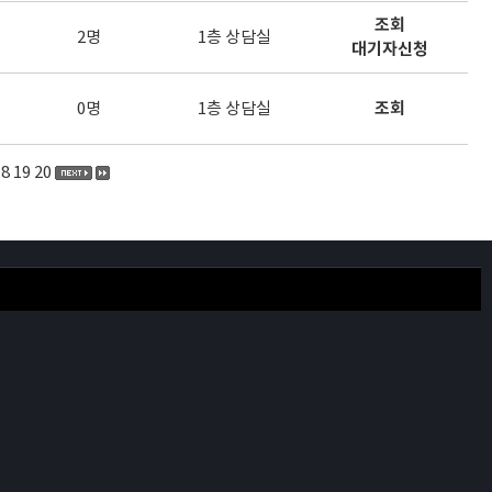
조회
2명
1층 상담실
대기자신청
0명
1층 상담실
조회
18
19
20