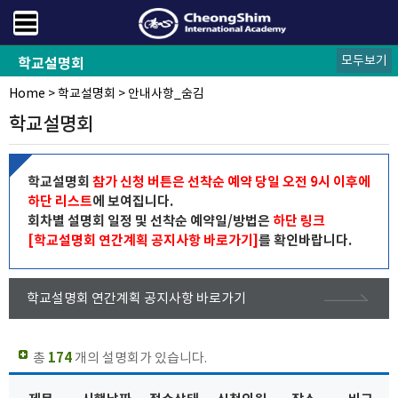
모두보기
학교설명회
Home
공지사항
안내사항
설명회신청
>
학교설명회
>
안내사항_숨김
학교설명회
학교설명회
참가 신청 버튼은 선착순 예약 당일 오전 9시 이후에
하단 리스트
에 보여집니다.
회차별 설명회 일정 및 선착순 예약일/방법은
하단 링크
[학교설명회 연간계획 공지사항 바로가기]
를 확인바랍니다.
학교설명회 연간계획 공지사항 바로가기
총
174
개의 설명회가 있습니다.