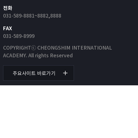
전화
031-589-8881~8882,8888
FAX
031-589-8999
COPYRIGHTⓒ CHEONGSHIM INTERNATIONAL
ACADEMY. All rights Reserved
주요사이트 바로가기