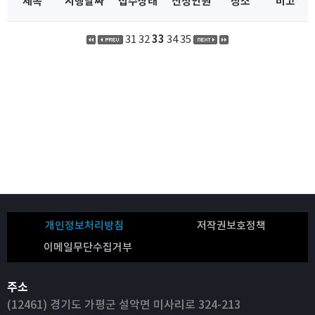
제목
시행날짜
접수상태
신청인원
장소
비고
31
32
33
34
35
개인정보처리방침
저작권보호정책
이메일무단수집거부
주소
(12461) 경기도 가평군 설악면 미사리로 324-213