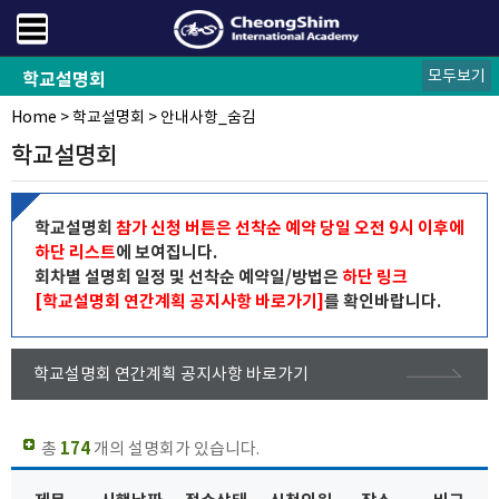
모두보기
학교설명회
Home
공지사항
안내사항
설명회신청
>
학교설명회
>
안내사항_숨김
학교설명회
학교설명회
참가 신청 버튼은 선착순 예약 당일 오전 9시 이후에
하단 리스트
에 보여집니다.
회차별 설명회 일정 및 선착순 예약일/방법은
하단 링크
[학교설명회 연간계획 공지사항 바로가기]
를 확인바랍니다.
학교설명회 연간계획 공지사항 바로가기
총
174
개의 설명회가 있습니다.